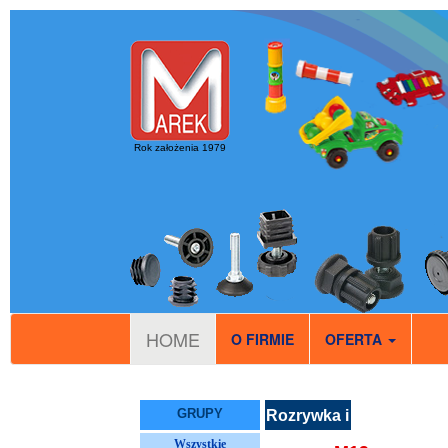
Rok założenia 1979
HOME
O FIRMIE
OFERTA
GRUPY
Rozrywka i
sport
Wszystkie