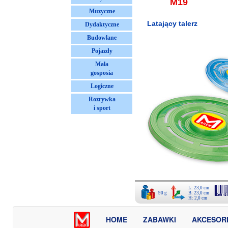
M19
Muzyczne
Latający talerz
Dydaktyczne
Budowlane
Pojazdy
Mała
gosposia
Logiczne
Rozrywka
i sport
L: 23,0 cm
90 g
B: 23,0 cm
H: 2,0 cm
HOME
ZABAWKI
AKCESOR