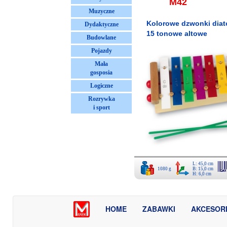
M42
Muzyczne
Kolorowe dzwonki diat
Dydaktyczne
15 tonowe altowe
Budowlane
Pojazdy
Mała
gosposia
Logiczne
Rozrywka
i sport
L: 45,0 cm
1080 g
B: 15,0 cm
H: 6,0 cm
HOME
ZABAWKI
AKCESOR