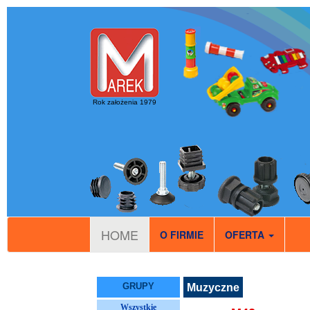
Rok założenia 1979
HOME
O FIRMIE
OFERTA
GRUPY
Muzyczne
Wszystkie