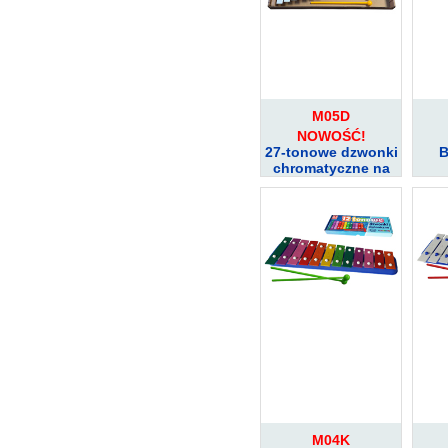
M05D
NOWOŚĆ!
27-tonowe dzwonki
B
chromatyczne na
kolorowej ramce z
tworzywa
sztucznego – lekkie,
trwałe i precyzyjnie
strojone
M04K