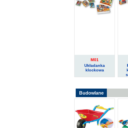
M01
Układanka
klockowa
s
Budowlane