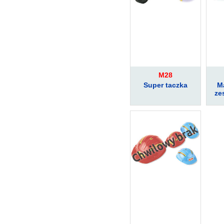
M28
Super taczka
Ma
ze