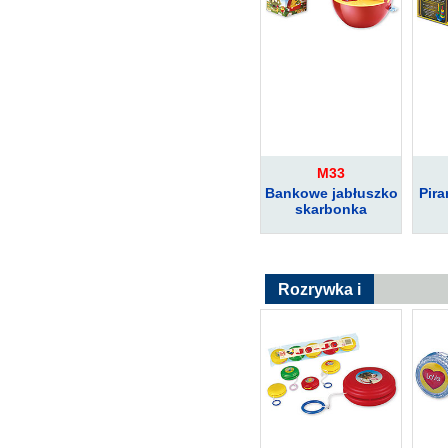
M33
Bankowe jabłuszko
Pira
skarbonka
Rozrywka i
sport