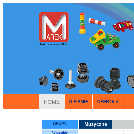
Rok założenia 1979
HOME
O FIRMIE
OFERTA
GRUPY
Muzyczne
Wszystkie