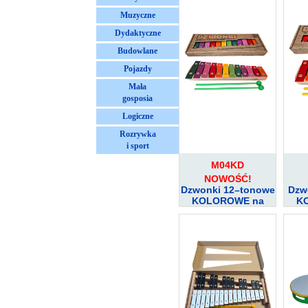
Muzyczne
Dydaktyczne
Budowlane
Pojazdy
Mała
gosposia
Logiczne
Rozrywka
i sport
M04KD
NOWOŚĆ!
Dzwonki 12–tonowe
Dzw
KOLOROWE na
K
drewnianej ramce
dre