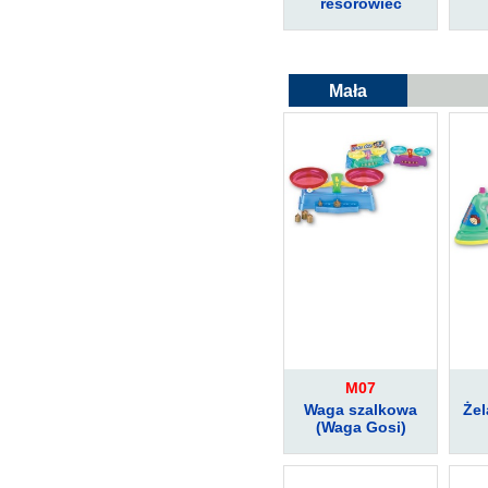
resorowiec
Mała
gosposia
M07
Waga szalkowa
Że
(Waga Gosi)