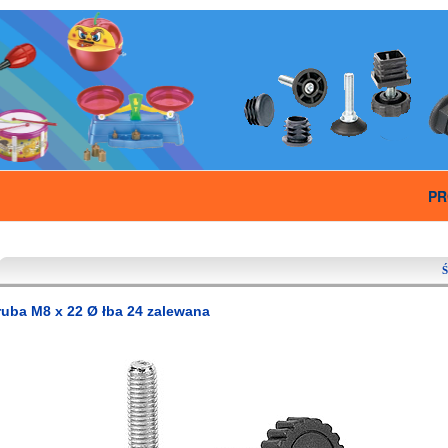
PR
Ś
ruba M8 x 22 Ø łba 24 zalewana