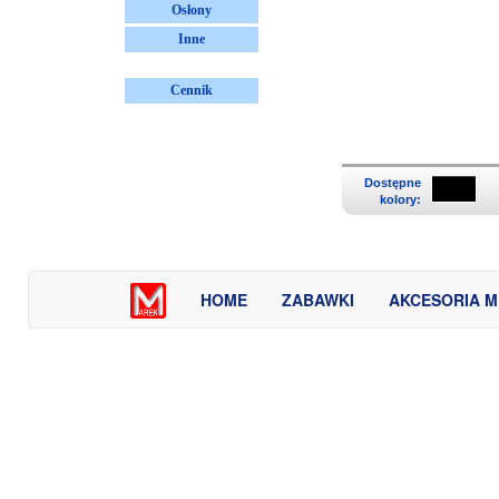
Osłony
Inne
Cennik
Dostępne
kolory:
HOME
ZABAWKI
AKCESORIA 