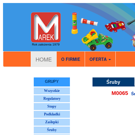
Rok założenia 1979
HOME
O FIRMIE
OFERTA
GRUPY
Śruby
Wszystkie
M0065
Ś
Regulatory
Stopy
Podkładki
Zaślepki
Śruby