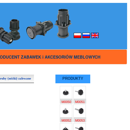
ODUCENT ZABAWEK i AKCESORIÓW MEBLOWYCH
PRODUKTY
ruby (nóżki) zalewane
M0050
M0051
M0052
M0053