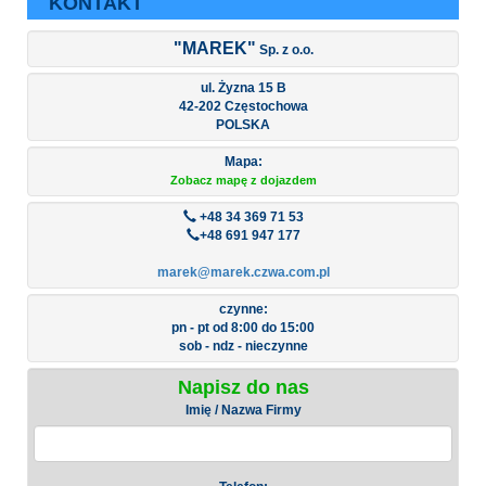
KONTAKT
"MAREK"
Sp. z o.o.
ul. Żyzna 15 B
42-202 Częstochowa
POLSKA
Mapa:
Zobacz mapę z dojazdem
+48 34 369 71 53
+48 691 947 177
marek@marek.czwa.com.pl
czynne:
pn - pt od 8:00 do 15:00
sob - ndz - nieczynne
Napisz do nas
Imię / Nazwa Firmy